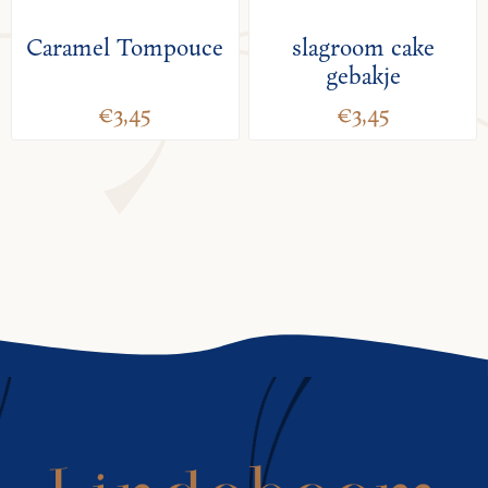
Caramel Tompouce
slagroom cake
gebakje
€3,45
€3,45