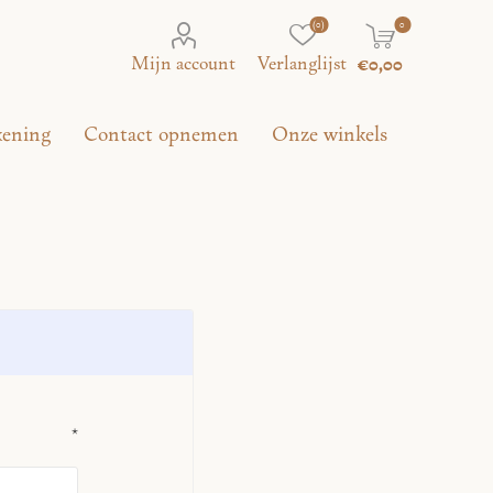
(0)
0
Mijn account
Verlanglijst
€0,00
kening
Contact opnemen
Onze winkels
*