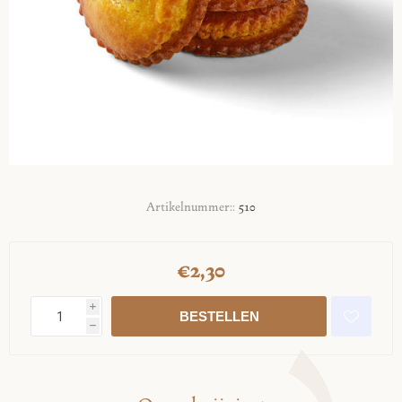
Artikelnummer::
510
€2,30
i
h