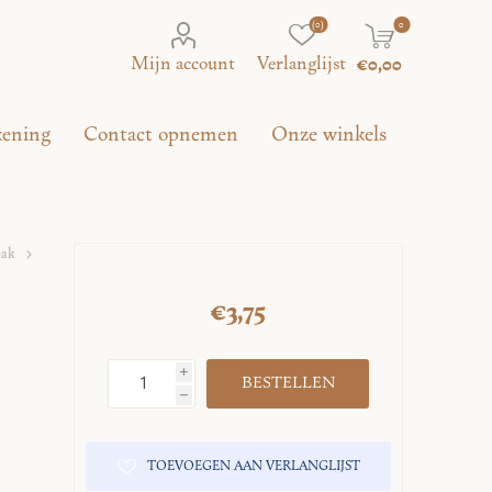
(0)
0
Mijn account
Verlanglijst
€0,00
kening
Contact opnemen
Onze winkels
bak
€3,75
i
h
TOEVOEGEN AAN VERLANGLIJST