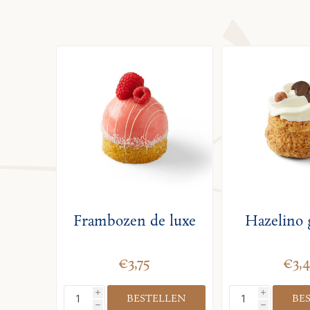
Frambozen de luxe
Hazelino 
€3,75
€3,4
i
i
h
h