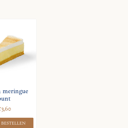
n meringue
punt
€3,60