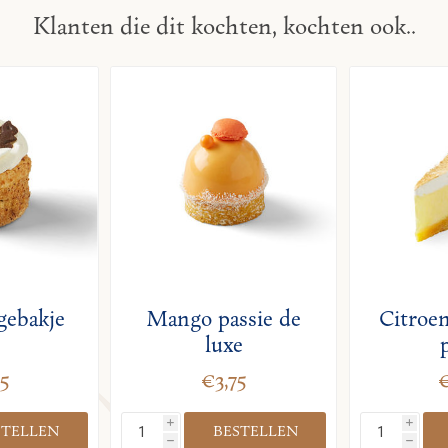
Klanten die dit kochten, kochten ook..
gebakje
Mango passie de
Citroe
luxe
5
€3,75
i
i
h
h