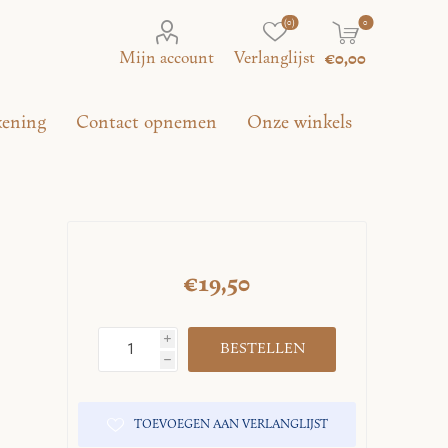
(0)
0
Mijn account
Verlanglijst
€0,00
kening
Contact opnemen
Onze winkels
€19,50
i
h
TOEVOEGEN AAN VERLANGLIJST