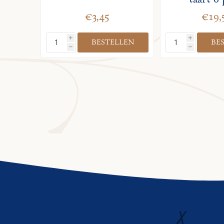
€3,45
€19,
i
i
h
h