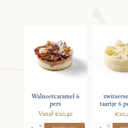
Walnootcaramel 6
zwitsers
pers
taartje 6 
Vanaf €20,40
€20,
i
i