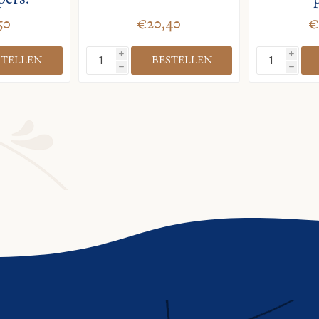
50
€20,40
€
i
i
h
h