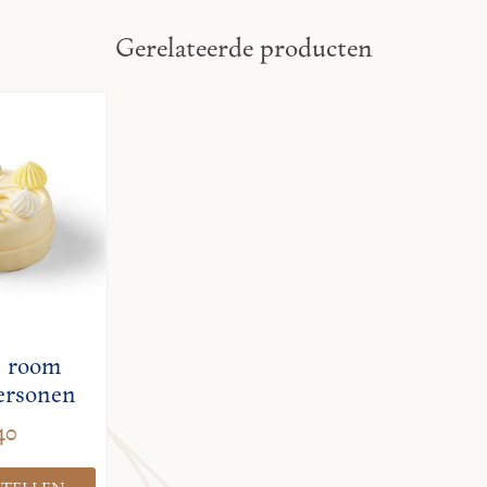
Gerelateerde producten
e room
personen
40