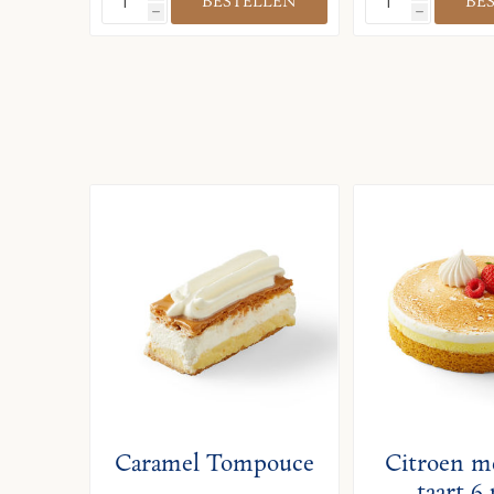
h
h
Caramel Tompouce
Citroen m
taart 6 