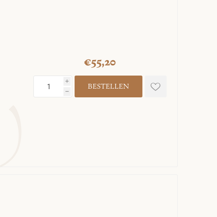
€55,20
i
h