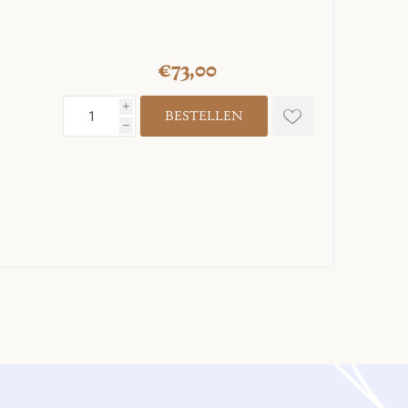
€73,00
i
h