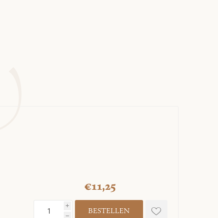
€11,25
i
h