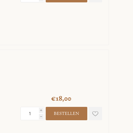
€18,00
i
h