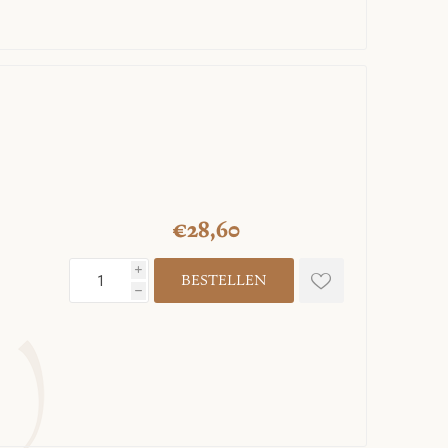
€28,60
i
h