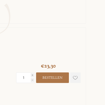
€23,30
i
h