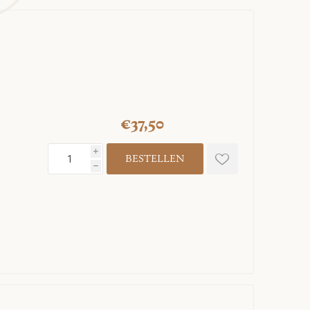
€37,50
i
h